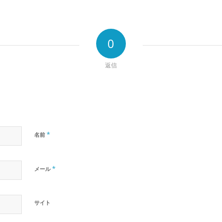
0
返信
*
名前
*
メール
サイト