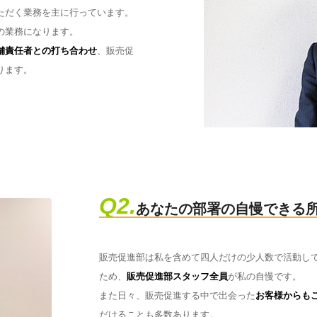
ただく業務を主に行っています。
の業務になります。
舗責任者との打ち合わせ
、販売促
ります。
Q2.
あなたの部署の自慢できる
販売促進部は私を含めて四人だけの少人数で活動し
ため、
販売促進部スタッフ全員
が私の自慢です。
また日々、販売促進する中で出会った
お客様からも
だけることも多数あります。