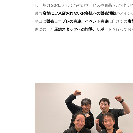
し、魅力をお伝えして当社のサービスや商品をご契約い
普段
店舗にご来店されないお客様への販売活動
がメイン
平日は
販売ロープレの実施、イベント実施
に向けての
店
進にむけた
店舗スタッフへの指導、サポート
を行ってお