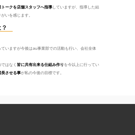
業トークを店舗スタッフへ指導
していますが、指導した結
りがいを感じます。
は？
ていますが今後はau事業部での活動も行い、会社全体
のではなく
皆に共有出来る仕組み作り
を今以上に行ってい
成長させる事
が私の今後の目標です。